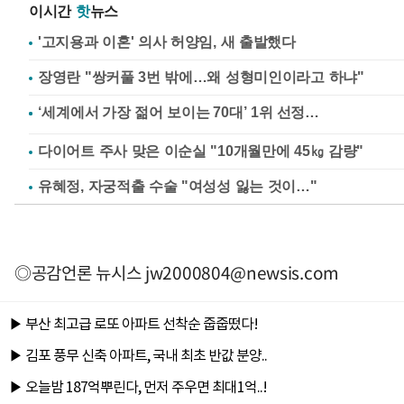
이시간
핫
뉴스
'고지용과 이혼' 의사 허양임, 새 출발했다
장영란 "쌍커풀 3번 밖에…왜 성형미인이라고 하냐"
다이어트 주사 맞은 이순실 "10개월만에 45㎏ 감량"
유혜정, 자궁적출 수술 "여성성 잃는 것이…"
◎공감언론 뉴시스
jw2000804@newsis.com