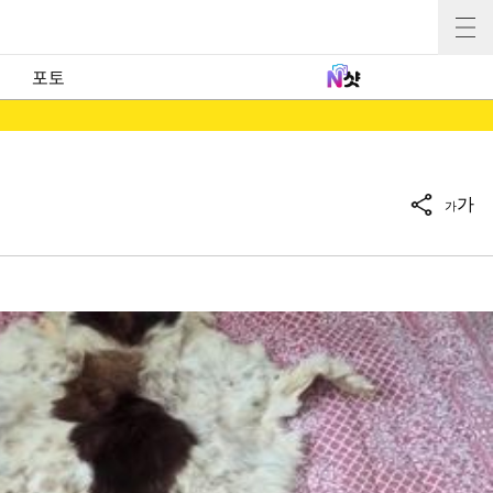
포토
가
가