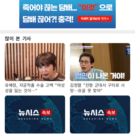
많이 본 기사
유혜정, 자궁적출 수술 고백 "여성
김정렬 "친형 군대서 구타로 사
성을 잃는 것이…"
망…유골 못 찾아"