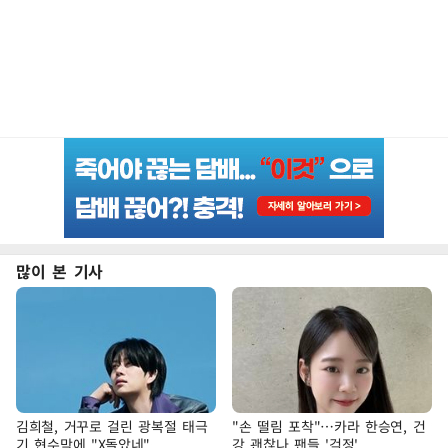
많이 본 기사
김희철, 거꾸로 걸린 광복절 태극
"손 떨림 포착"…카라 한승연, 건
기 현수막에 "X돌았네"
강 괜찮나 팬들 '걱정'