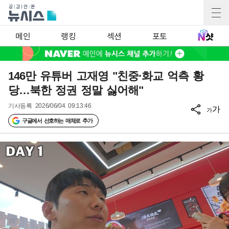
메인
랭킹
섹션
포토
146만 유튜버 고재영 "친중·화교 억측 황
당…북한 정권 정말 싫어해"
기사등록
2026/06/04 09:13:46
가
가
구글에서 선호하는 매체로 추가