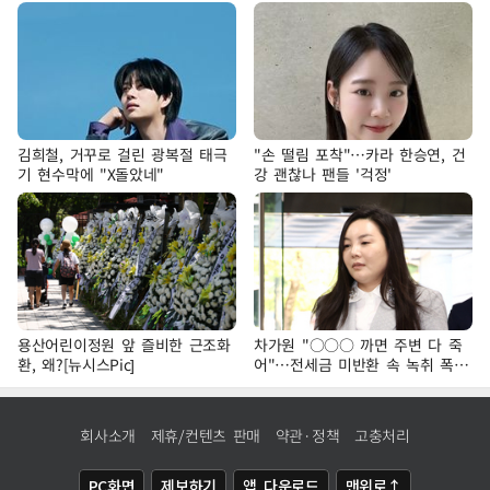
김희철, 거꾸로 걸린 광복절 태극
"손 떨림 포착"…카라 한승연, 건
기 현수막에 "X돌았네"
강 괜찮나 팬들 '걱정'
용산어린이정원 앞 즐비한 근조화
차가원 "○○○ 까면 주변 다 죽
환, 왜?[뉴시스Pic]
어"…전세금 미반환 속 녹취 폭로
파장
회사소개
제휴/컨텐츠 판매
약관·정책
고충처리
PC화면
제보하기
앱 다운로드
맨위로↑