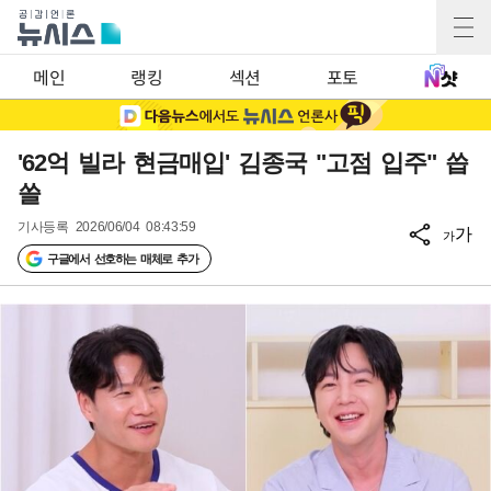
메인
랭킹
섹션
포토
'62억 빌라 현금매입' 김종국 "고점 입주" 씁
쓸
기사등록
2026/06/04 08:43:59
가
가
구글에서 선호하는 매체로 추가