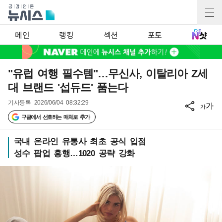
메인
랭킹
섹션
포토
"유럽 여행 필수템"…무신사, 이탈리아 Z세
대 브랜드 '섭듀드' 품는다
기사등록
2026/06/04 08:32:29
가
가
구글에서 선호하는 매체로 추가
국내 온라인 유통사 최초 공식 입점
성수 팝업 흥행…1020 공략 강화