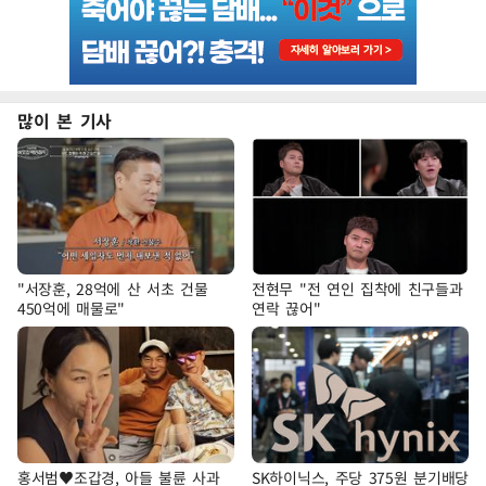
많이 본 기사
"서장훈, 28억에 산 서초 건물
전현무 "전 연인 집착에 친구들과
450억에 매물로"
연락 끊어"
홍서범♥조갑경, 아들 불륜 사과
SK하이닉스, 주당 375원 분기배당