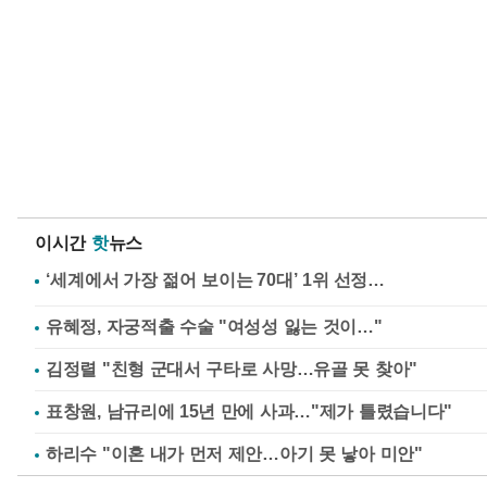
이시간
핫
뉴스
유혜정, 자궁적출 수술 "여성성 잃는 것이…"
김정렬 "친형 군대서 구타로 사망…유골 못 찾아"
표창원, 남규리에 15년 만에 사과…"제가 틀렸습니다"
하리수 "이혼 내가 먼저 제안…아기 못 낳아 미안"