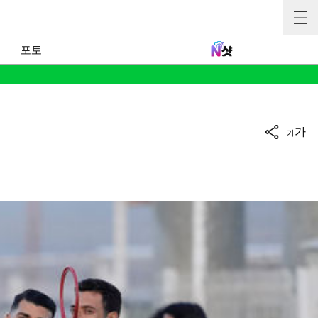
포토
가
가