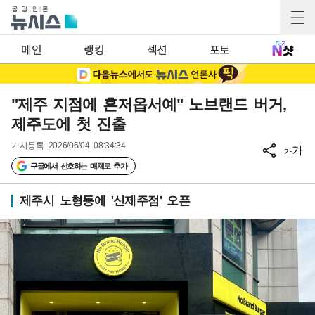
메인
랭킹
섹션
포토
"제주 지점에 혼저옵서예" 노브랜드 버거,
제주도에 첫 진출
기사등록
2026/06/04 08:34:34
가
가
구글에서 선호하는 매체로 추가
제주시 노형동에 '신제주점' 오픈