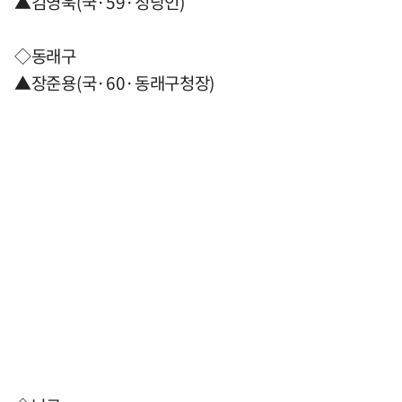
▲김영욱(국·59·정당인)
◇동래구
▲장준용(국·60·동래구청장)