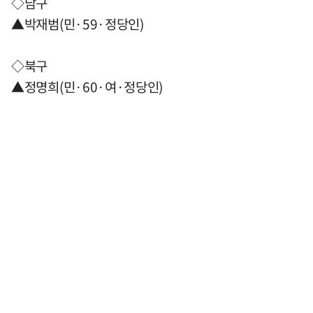
◇남구
▲박재범(민·59·정당인)
◇북구
▲정명희(민·60·여·정당인)