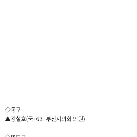
◇동구
▲강철호(국·63·부산시의회 의원)