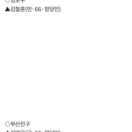
◇영도구
▲김철훈(민·66·정당인)
◇부산진구