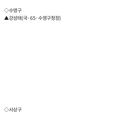
◇수영구
▲강성태(국·65·수영구청장)
◇사상구