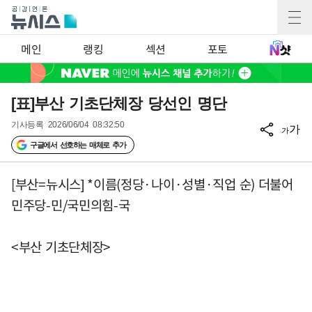
메인
랭킹
섹션
포토
[표]부산 기초단체장 당선인 명단
기사등록
2026/06/04 08:32:50
가
가
구글에서 선호하는 매체로 추가
[부산=뉴시스] *이름(정당·나이·성별·직업 순) 더불어
민주당-민/국민의힘-국
<부산 기초단체장>