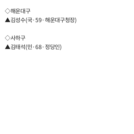
◇해운대구
▲김성수(국·59·해운대구청장)
◇사하구
▲김태석(민·68·정당인)