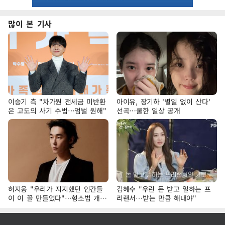
많이 본 기사
이승기 측 "차가원 전세금 미반환
아이유, 장기하 '별일 없이 산다'
은 고도의 사기 수법…엄벌 원해"
선곡…쿨한 일상 공개
허지웅 "우리가 지지했던 인간들
김혜수 "우린 돈 받고 일하는 프
이 이 꼴 만들었다"…형소법 개정
리랜서…받는 만큼 해내야"
에 격한 반응