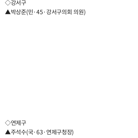
◇강서구
▲박상준(민·45·강서구의회 의원)
◇연제구
▲주석수(국·63·연제구청장)