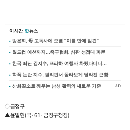
이시간
핫
뉴스
방은희, 母 고독사에 오열 "이틀 만에 발견"
월드컵 예선까지…축구협회, 심판 성접대 파문
한국 떠난 김지수, 프라하 여행사 차렸다더니…
학폭 논란 지수, 필리핀서 몰라보게 달라진 근황
◇금정구
▲윤일현(국·61·금정구청장)