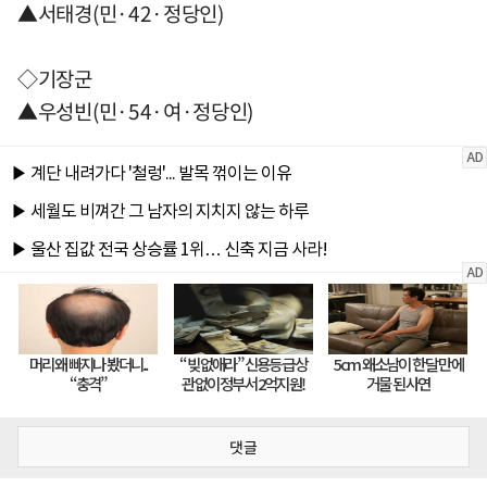
▲서태경(민·42·정당인)
◇기장군
▲우성빈(민·54·여·정당인)
댓글