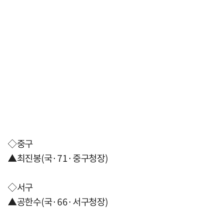
◇중구
▲최진봉(국·71·중구청장)
◇서구
▲공한수(국·66·서구청장)