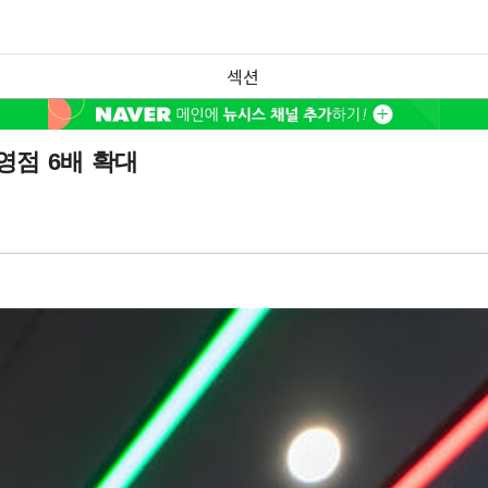
섹션
영점 6배 확대