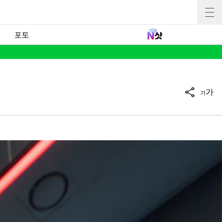
포토
가
가