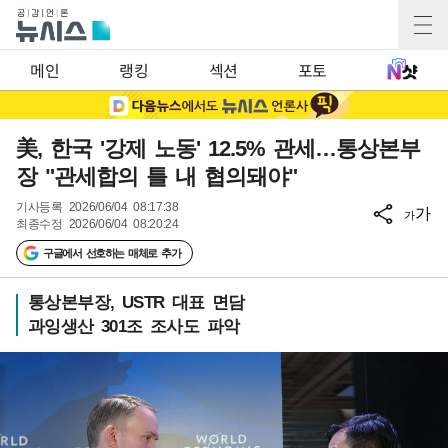
메인
랭킹
섹션
포토
美, 한국 '강제 노동' 12.5% 관세…통상본부
장 "관세합의 틀 내 협의돼야"
기사등록
2026/06/04 08:17:38
가
가
최종수정
2026/06/04 08:20:24
구글에서 선호하는 매체로 추가
통상본부장, USTR 대표 면담
과잉생산 301조 조사도 파악