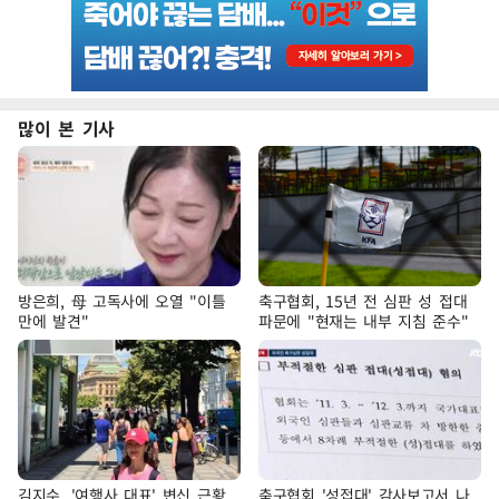
많이 본 기사
방은희, 母 고독사에 오열 "이틀
축구협회, 15년 전 심판 성 접대
만에 발견"
파문에 "현재는 내부 지침 준수"
김지수, '여행사 대표' 변신 근황
축구협회 '성접대' 감사보고서 나