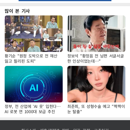
많이 본 기사
황기순 "원정 도박으로 전 재산
정보석 "황정음 전 남편 서글서글
잃고 필리핀 도피"
한 인상이었는데…"
정부, 전 산업에 'AI 옷' 입힌다…
최준희, 또 성형수술 예고 "짝짝이
AI 로봇 연 1000대 보급 추진
눈 탈출"