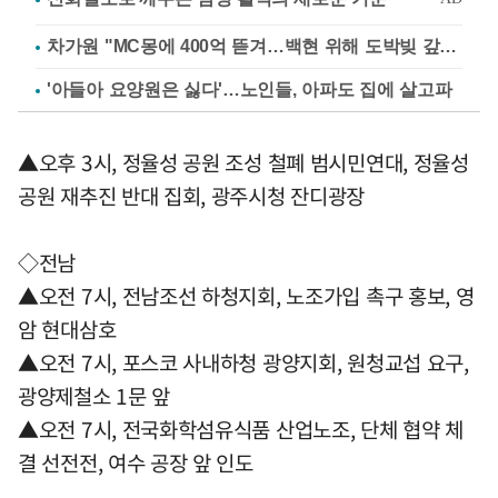
차가원 "MC몽에 400억 뜯겨…백현 위해 도박빚 갚아줘"
'아들아 요양원은 싫다'…노인들, 아파도 집에 살고파
▲오후 3시, 정율성 공원 조성 철폐 범시민연대, 정율성
공원 재추진 반대 집회, 광주시청 잔디광장
◇전남
▲오전 7시, 전남조선 하청지회, 노조가입 촉구 홍보, 영
암 현대삼호
▲오전 7시, 포스코 사내하청 광양지회, 원청교섭 요구,
광양제철소 1문 앞
▲오전 7시, 전국화학섬유식품 산업노조, 단체 협약 체
결 선전전, 여수 공장 앞 인도