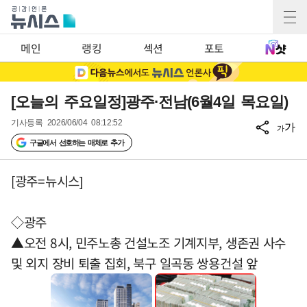
메인
랭킹
섹션
포토
[오늘의 주요일정]광주·전남(6월4일 목요일)
기사등록
2026/06/04 08:12:52
가
가
구글에서 선호하는 매체로 추가
[광주=뉴시스]
◇광주
▲오전 8시, 민주노총 건설노조 기계지부, 생존권 사수
및 외지 장비 퇴출 집회, 북구 일곡동 쌍용건설 앞