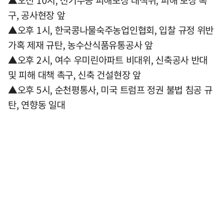
▲오전 10시, 신기주공 피해보상 대책위, 피해 보상 촉
구, 공사현장 앞
▲오후 1시, 한국콩나물숙주농업인협회, 입찰 규정 위반
가혹 제재 규탄, 농수산식품유통공사 앞
▲오후 2시, 여수 우미린아파트 비대위, 신축공사 반대
및 피해 대책 촉구, 신축 건설현장 앞
▲오후 5시, 순천평통사, 미국 트럼프 정권 불법 침공 규
탄, 연향동 일대