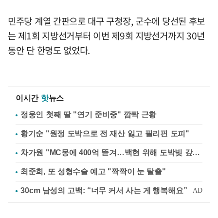
민주당 계열 간판으로 대구 구청장, 군수에 당선된 후보
는 제1회 지방선거부터 이번 제9회 지방선거까지 30년
동안 단 한명도 없었다.
이시간
핫
뉴스
정웅인 첫째 딸 "연기 준비중" 깜짝 근황
황기순 "원정 도박으로 전 재산 잃고 필리핀 도피"
차가원 "MC몽에 400억 뜯겨…백현 위해 도박빚 갚아줘"
최준희, 또 성형수술 예고 "짝짝이 눈 탈출"