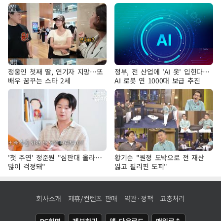
정웅인 첫째 딸, 연기자 지망…또
정부, 전 산업에 'AI 옷' 입힌다…
배우 꿈꾸는 스타 2세
AI 로봇 연 1000대 보급 추진
'첫 주연' 정준원 "심판대 올라…
황기순 "원정 도박으로 전 재산
많이 걱정돼"
잃고 필리핀 도피"
회사소개
제휴/컨텐츠 판매
약관·정책
고충처리