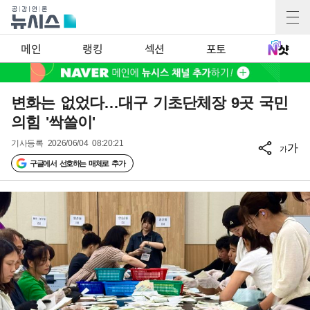
메인
랭킹
섹션
포토
변화는 없었다…대구 기초단체장 9곳 국민
의힘 '싹쓸이'
기사등록
2026/06/04 08:20:21
가
가
구글에서 선호하는 매체로 추가