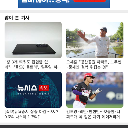
많이 본 기사
"창 3개 띄워도 답답함 없
오세훈 "용산공원 아파트, 노무현
네"…'폴드8 울트라', 일주일 써보
·문재인 철학 뒤집는 것"
니
[속보]뉴욕증시 상승 마감…S&P
김도영·곽빈·안현민…오승환·니
0.6% 나스닥 1.3%↑
퍼트가 콕 집은 차기 메이저리거