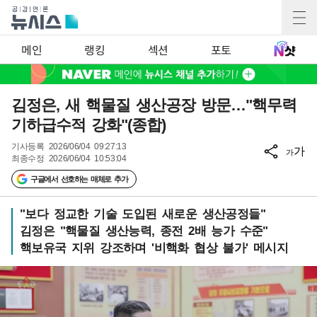
메인
랭킹
섹션
포토
김정은, 새 핵물질 생산공장 방문…"핵무력
기하급수적 강화"(종합)
기사등록
2026/06/04 09:27:13
가
가
최종수정
2026/06/04 10:53:04
구글에서 선호하는 매체로 추가
"보다 정교한 기술 도입된 새로운 생산공정들"
김정은 "핵물질 생산능력, 종전 2배 능가 수준"
핵보유국 지위 강조하며 '비핵화 협상 불가' 메시지