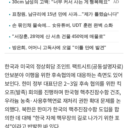
표창원, 남규리에 15년 만에 사과…"제가 틀렸습니다"
손 묶인채 물속에… 女유튜버, UDT 훈련 완벽 소화
"서장훈, 28억에 산 서초 건물 450억에 매물로"
방은희, 어머니 고독사에 오열 "이틀 만에 발견"
한국과 미국의 정상회담 조인트 팩트시트(공동설명자료)
안보분야 이행을 위한 후속협의에 대응하는 측면도 있어
보인다. 한미 정부 대표단은 2~3일 후속 협의를 위한 킥
오프(발족) 회의를 진행하며 한국형 핵추진잠수함 건조,
우라늄 농축·사용후핵연료 재처리 권한 확대 문제를 논
의했다. 북한은 한미가 한국의 핵추진잠수함 도입을 합
의한 데 대해 "한국 자체 핵무장의 길로 나가기 위한 포
석"이라고 반발한 바 있다.