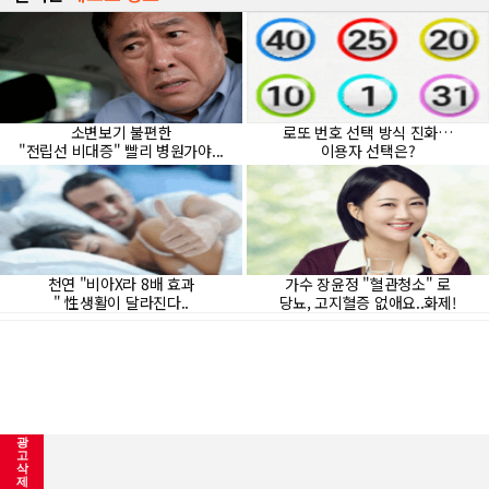
광
고
삭
제