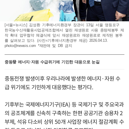
[서울=뉴시스] 김성환 기후에너지환경부 장관이 13일 서울 영등포구
한국농수산재활용사업공제조합에서 열린 재생원료 사용 종량제봉투 제
작 확대 업무협약 체결식에 앞서 재생원료와 재생원료로 제작된 봉투
를 살펴보고 있다. (사진=기후에너지환경부 제공) 2026.04.13.
photo@newsis.com
*재판매 및 DB 금지
중동發 에너지·자원 수급위기에 기민한 대응으로 눈길
중동전쟁 발생이후 우리나라에 발생한 에너지·자원 수
급 위기에도 기민하게 대응했다는 평가다.
기후부는 국제에너지기구(IEA) 등 국제기구 및 주요국과
의 공조체계를 신속히 구축하는 한편 공공기관 승용차 2
부제, 석유 다소비 상위 50개 사업장 에너지 절감계획 수