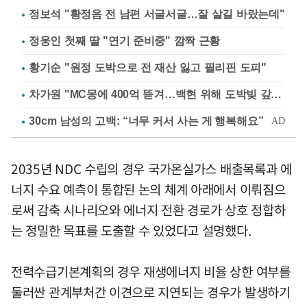
정보석 "황정음 전 남편 서글서글…잘 살길 바랐는데"
정웅인 첫째 딸 "연기 준비중" 깜짝 근황
황기순 "원정 도박으로 전 재산 잃고 필리핀 도피"
차가원 "MC몽에 400억 뜯겨…백현 위해 도박빚 갚아줘"
2035년 NDC 수립의 경우 국가온실가스 배출목록과 에
너지 수요 예측이 통합된 논의 체계 아래에서 이뤄짐으
로써 감축 시나리오와 에너지 전환 경로가 상호 정합하
는 정밀한 목표를 도출할 수 있었다고 설명했다.
전력수급기본계획의 경우 재생에너지 비율 상한 여부를
둘러싼 관계부처간 이견으로 지연되는 경우가 발생하기