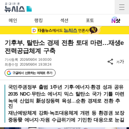
메인
랭킹
섹션
포토
기후부, 탈탄소 경제 전환 토대 마련…재생e
전력공급체계 구축
기사등록
2026/06/04 16:00:00
가
가
최종수정
2026/06/04 19:38:24
구글에서 선호하는 매체로 추가
국민주권정부 출범 1주년 기후·에너지·환경 성과 공유
2035 NDC·무탄소 에너지 믹스 탈탄소 국가 기틀 마련
녹색 산업의 新성장동력 육성…순환 경제로 전환 추
진
재난예방체계 강화·녹조대응체계 개편 등 환경권 보장
중동發 에너지·자원 수급위기에 기민한 대응으로 눈길