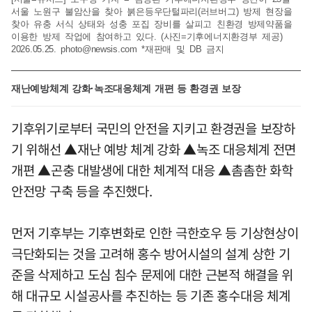
서울 노원구 불암산을 찾아 붉은등우단털파리(러브버그) 방제 현장을
찾아 유충 서식 상태와 성충 포집 장비를 살피고 친환경 방제약품을
이용한 방제 작업에 참여하고 있다. (사진=기후에너지환경부 제공)
2026.05.25.
photo@newsis.com
*재판매 및 DB 금지
재난예방체계 강화·녹조대응체계 개편 등 환경권 보장
기후위기로부터 국민의 안전을 지키고 환경권을 보장하
기 위해선 ▲재난 예방 체계 강화 ▲녹조 대응체계 전면
개편 ▲곤충 대발생에 대한 체계적 대응 ▲촘촘한 화학
안전망 구축 등을 추진했다.
먼저 기후부는 기후변화로 인한 극한호우 등 기상현상이
극단화되는 것을 고려해 홍수 방어시설의 설계 상한 기
준을 삭제하고 도심 침수 문제에 대한 근본적 해결을 위
해 대규모 시설공사를 추진하는 등 기존 홍수대응 체계