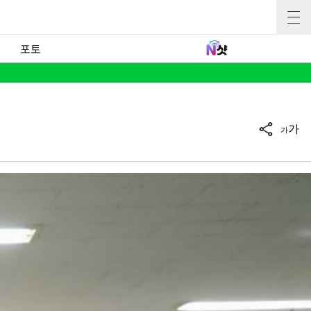
포토
가
가