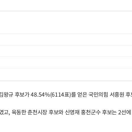
 김왕규 후보가 48.54%(6114표)를 얻은 국민의힘 서흥원 
였고, 육동한 춘천시장 후보와 신영재 홍천군수 후보는 2선에