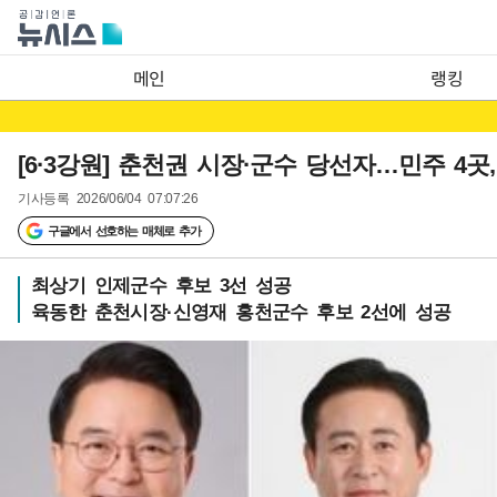
메인
랭킹
[6·3강원] 춘천권 시장·군수 당선자…민주 4곳,
기사등록
2026/06/04 07:07:26
구글에서 선호하는 매체로 추가
최상기 인제군수 후보 3선 성공
육동한 춘천시장·신영재 홍천군수 후보 2선에 성공