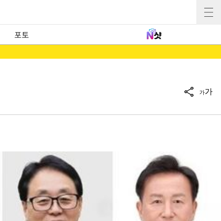
포토
가
가