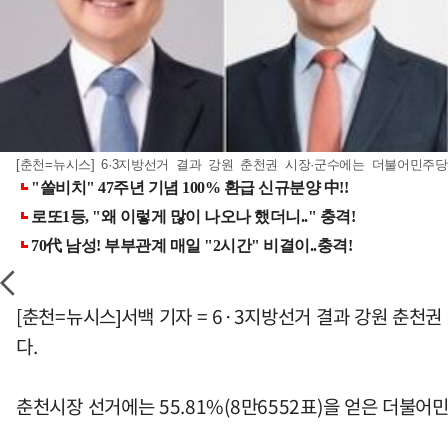
[춘천=뉴시스] 6·3지방선거 결과 강원 춘천권 시장·군수에는 더불어민주당
[춘천=뉴시스]서백 기자 = 6·3지방선거 결과 강원 춘천권
다.
춘천시장 선거에는 55.81%(8만6552표)을 얻은 더불어