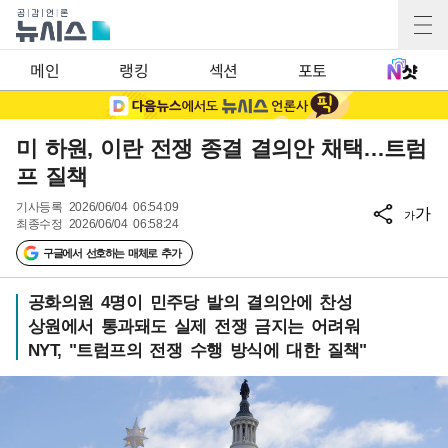
메인
랭킹
섹션
포토
미 하원, 이란 전쟁 종결 결의안 채택…트럼
프 질책
기사등록
2026/06/04 06:54:09
가
가
최종수정
2026/06/04 06:58:24
구글에서 선호하는 매체로 추가
공화의원 4명이 민주당 발의 결의안에 찬성
상원에서 통과돼도 실제 전쟁 금지는 어려워
NYT, "트럼프의 전쟁 수행 방식에 대한 질책"