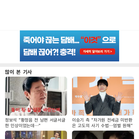
많이 본 기사
정보석 "황정음 전 남편 서글서글
이승기 측 "차가원 전세금 미반환
한 인상이었는데…"
은 고도의 사기 수법…엄벌 원해"