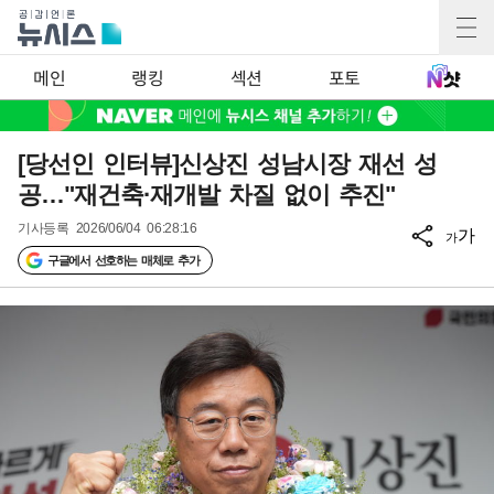
메인
랭킹
섹션
포토
[당선인 인터뷰]신상진 성남시장 재선 성
공…"재건축·재개발 차질 없이 추진"
기사등록
2026/06/04 06:28:16
가
가
구글에서 선호하는 매체로 추가