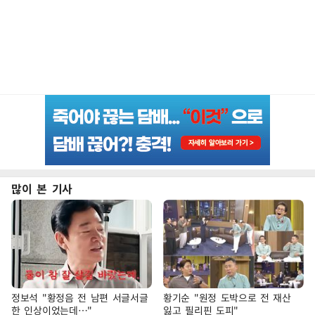
많이 본 기사
정보석 "황정음 전 남편 서글서글
황기순 "원정 도박으로 전 재산
한 인상이었는데…"
잃고 필리핀 도피"