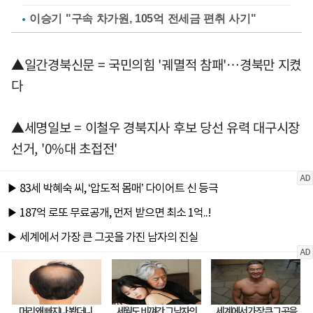
이승기 "구속 차가원, 105억 전세금 편취 사기"
▲일간경북신문 = 국민의힘 '궤멸적 참패'…경북만 지켰
다
▲세명일보 = 이철우 경북지사 후보 당선 유력 대구시장
선거, '0%대 초접전'