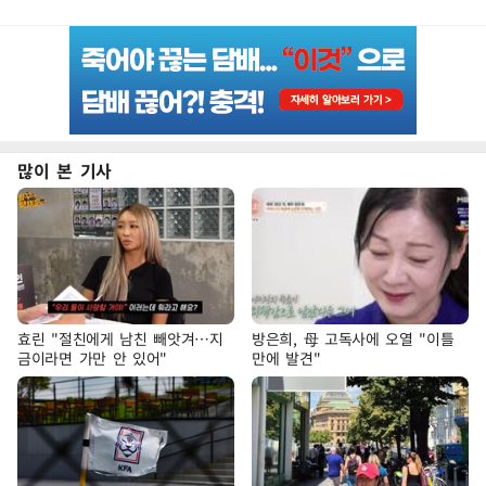
많이 본 기사
효린 "절친에게 남친 빼앗겨…지
방은희, 母 고독사에 오열 "이틀
금이라면 가만 안 있어"
만에 발견"