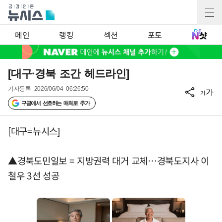
메인
랭킹
섹션
포토
[대구·경북 조간 헤드라인]
기사등록
2026/06/04 06:26:50
가
가
구글에서 선호하는 매체로 추가
[대구=뉴시스]
▲경북도민일보 = 지방권력 대거 교체…경북도지사 이
철우 3선 성공