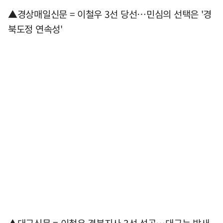
▲경상매일신문 = 이철우 3선 당선…민심의 선택은 '경
북도정 연속성'