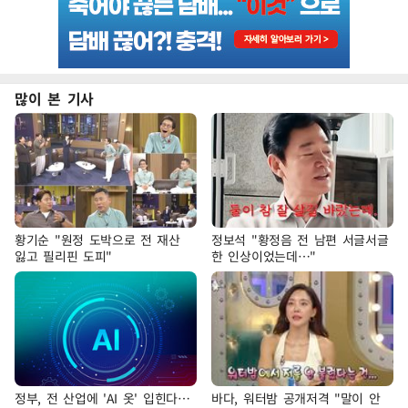
많이 본 기사
황기순 "원정 도박으로 전 재산
정보석 "황정음 전 남편 서글서글
잃고 필리핀 도피"
한 인상이었는데…"
정부, 전 산업에 'AI 옷' 입힌다…
바다, 워터밤 공개저격 "말이 안