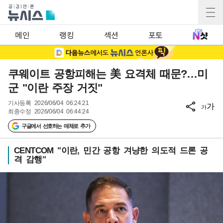
메인
랭킹
섹션
포토
쿠웨이트 공항피해는 美 요격체 때문?…미
군 "이란 주장 거짓"
기사등록
2026/06/04 06:24:21
가
가
최종수정
2026/06/04 06:44:24
구글에서 선호하는 매체로 추가
CENTCOM "이란, 민간 공항 겨냥한 의도적 드론 공
격 감행"