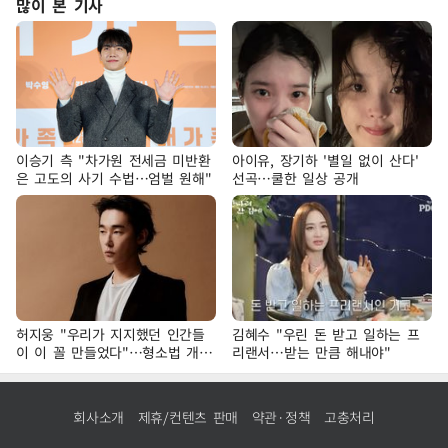
많이 본 기사
이승기 측 "차가원 전세금 미반환
아이유, 장기하 '별일 없이 산다'
은 고도의 사기 수법…엄벌 원해"
선곡…쿨한 일상 공개
허지웅 "우리가 지지했던 인간들
김혜수 "우린 돈 받고 일하는 프
이 이 꼴 만들었다"…형소법 개정
리랜서…받는 만큼 해내야"
에 격한 반응
회사소개
제휴/컨텐츠 판매
약관·정책
고충처리