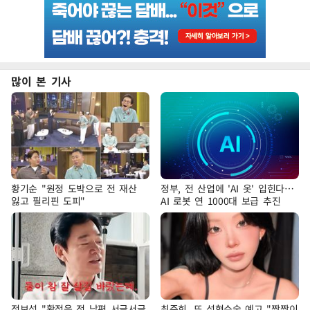
많이 본 기사
황기순 "원정 도박으로 전 재산
정부, 전 산업에 'AI 옷' 입힌다…
잃고 필리핀 도피"
AI 로봇 연 1000대 보급 추진
정보석 "황정음 전 남편 서글서글
최준희, 또 성형수술 예고 "짝짝이