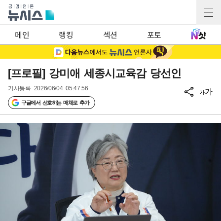
메인
랭킹
섹션
포토
[프로필] 강미애 세종시교육감 당선인
기사등록
2026/06/04 05:47:56
가
가
구글에서 선호하는 매체로 추가