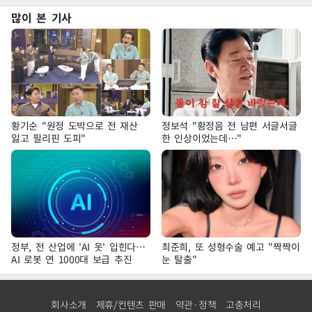
많이 본 기사
황기순 "원정 도박으로 전 재산
정보석 "황정음 전 남편 서글서글
잃고 필리핀 도피"
한 인상이었는데…"
정부, 전 산업에 'AI 옷' 입힌다…
최준희, 또 성형수술 예고 "짝짝이
AI 로봇 연 1000대 보급 추진
눈 탈출"
회사소개
제휴/컨텐츠 판매
약관·정책
고충처리