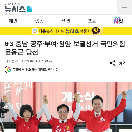
메인
랭킹
섹션
포토
6·3 충남 공주·부여·청양 보궐선거 국민의힘
윤용근 당선
기사등록
2026/06/04 05:39:42
가
가
구글에서 선호하는 매체로 추가