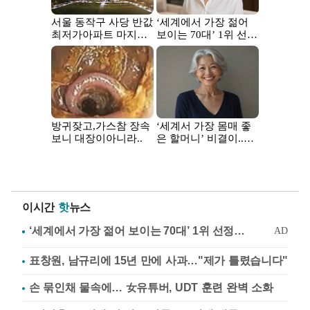
이시간
핫
뉴스
표창원, 남규리에 15년 만에 사과…"제가 틀렸습니다"
손 묶인채 물속에… 女유튜버, UDT 훈련 완벽 소화