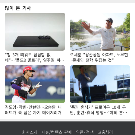
많이 본 기사
"창 3개 띄워도 답답함 없
오세훈 "용산공원 아파트, 노무현
네"…'폴드8 울트라', 일주일 써보
·문재인 철학 뒤집는 것"
니
김도영·곽빈·안현민…오승환·니
'폭염 휴식기' 프로야구 10개 구
퍼트가 콕 집은 차기 메이저리거
단, 훈련·휴식 병행…"야외 훈련
해도 안전 최우선"
회사소개
제휴/컨텐츠 판매
약관·정책
고충처리