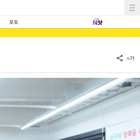
포토
가
가