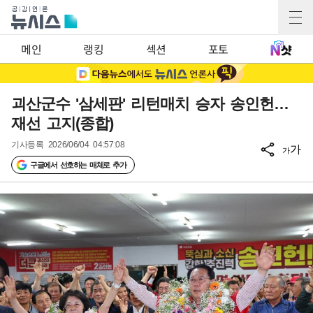
메인
랭킹
섹션
포토
괴산군수 '삼세판' 리턴매치 승자 송인헌…
재선 고지(종합)
기사등록
2026/06/04 04:57:08
가
가
구글에서 선호하는 매체로 추가