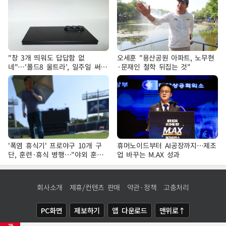
"창 3개 띄워도 답답함 없
오세훈 "용산공원 아파트, 노무현
네"…'폴드8 울트라', 일주일 써보
·문재인 철학 뒤집는 것"
니
'폭염 휴식기' 프로야구 10개 구
휴머노이드부터 AI공장까지…제조
단, 훈련·휴식 병행…"야외 훈련
업 바꾸는 M.AX 성과
해도 안전 최우선"
회사소개
제휴/컨텐츠 판매
약관·정책
고충처리
PC화면
제보하기
앱 다운로드
맨위로↑