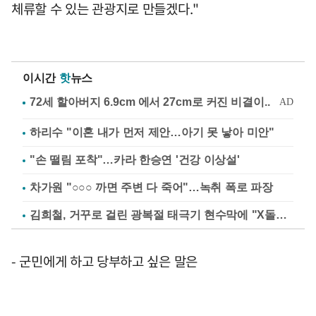
체류할 수 있는 관광지로 만들겠다."
이시간
핫
뉴스
하리수 "이혼 내가 먼저 제안…아기 못 낳아 미안"
"손 떨림 포착"…카라 한승연 '건강 이상설'
차가원 "○○○ 까면 주변 다 죽어"…녹취 폭로 파장
김희철, 거꾸로 걸린 광복절 태극기 현수막에 "X돌았네"
- 군민에게 하고 당부하고 싶은 말은