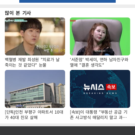
많이 본 기사
백혈병 재발 최성원 "치료가 날
'서준맘' 박세미, 연하 남자친구와
죽이는 것 같았다" 눈물
열애 "결혼 생각도"
[단독]인천 부평구 아파트서 10대
[속보]이 대통령 "부동산 공급 기
가 40대 친모 살해
존 사고방식 매달리지 말고 과감
히 실천"