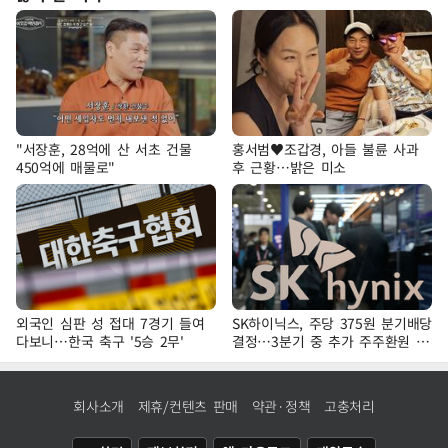
"서장훈, 28억에 산 서초 건물
홍서범♥조갑경, 아들 불륜 사과
450억에 매물로"
후 근황…밝은 미소
외국인 심판 성 접대 7경기 들여
SK하이닉스, 주당 375원 분기배당
다보니…한국 축구 '5승 2무'
결정…3분기 중 추가 주주환원 발
표
회사소개
제휴/컨텐츠 판매
약관·정책
고충처리