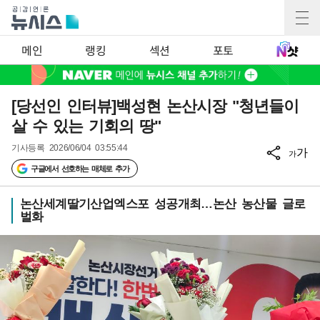
메인
랭킹
섹션
포토
[당선인 인터뷰]백성현 논산시장 "청년들이
살 수 있는 기회의 땅"
기사등록
2026/06/04 03:55:44
가
가
구글에서 선호하는 매체로 추가
논산세계딸기산업엑스포 성공개최…논산 농산물 글로
벌화