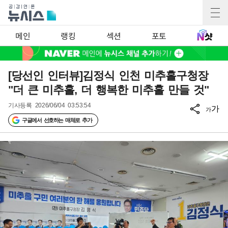
메인
랭킹
섹션
포토
[당선인 인터뷰]김정식 인천 미추홀구청장
"더 큰 미추홀, 더 행복한 미추홀 만들 것"
기사등록
2026/06/04 03:53:54
가
가
구글에서 선호하는 매체로 추가