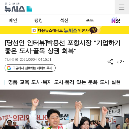
메인
랭킹
섹션
포토
[당선인 인터뷰]박용선 포항시장 "기업하기
좋은 도시·골목 상권 회복"
기사등록
2026/06/04 04:15:51
가
가
구글에서 선호하는 매체로 추가
명품 교육 도시·복지 도시·품격 있는 문화 도시 실현