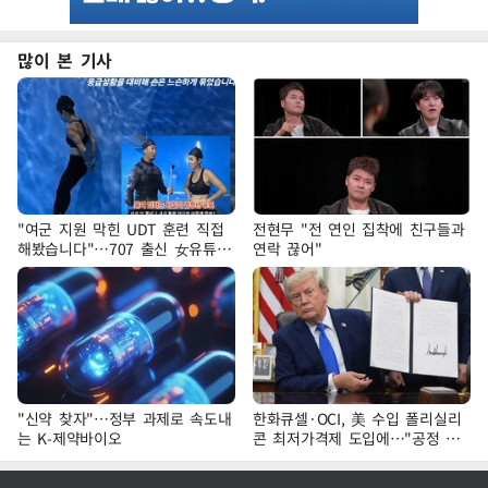
많이 본 기사
"여군 지원 막힌 UDT 훈련 직접
전현무 "전 연인 집착에 친구들과
해봤습니다"…707 출신 女유튜버
연락 끊어"
'완벽 소화'
"신약 찾자"…정부 과제로 속도내
한화큐셀·OCI, 美 수입 폴리실리
는 K-제약바이오
콘 최저가격제 도입에…"공정 경
쟁·수익성 개선 환영"