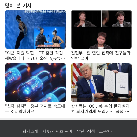
많이 본 기사
"여군 지원 막힌 UDT 훈련 직접
전현무 "전 연인 집착에 친구들과
해봤습니다"…707 출신 女유튜버
연락 끊어"
'완벽 소화'
"신약 찾자"…정부 과제로 속도내
한화큐셀·OCI, 美 수입 폴리실리
는 K-제약바이오
콘 최저가격제 도입에…"공정 경
쟁·수익성 개선 환영"
회사소개
제휴/컨텐츠 판매
약관·정책
고충처리