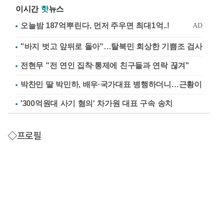
이시간
핫
뉴스
"바지 벗고 앞뒤로 돌아"…탈북민 회상한 기쁨조 검사
전현무 "전 연인 집착·통제에 친구들과 연락 끊겨"
박찬민 딸 박민하, 배우·국가대표 병행하더니…근황이
'300억원대 사기 혐의' 차가원 대표 구속 송치
◇프로필