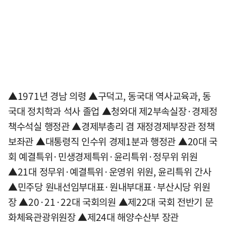
▲1971년 경남 의령 ▲구덕고, 동국대 역사교육과, 동
국대 정치학과 석사 졸업 ▲청와대 제2부속실장·경제정
책수석실 행정관 ▲경제부총리 겸 재정경제부장관 정책
보좌관 ▲대통령직 인수위 경제1분과 행정관 ▲20대 국
회 예결특위·민생경제특위·윤리특위·정무위 위원
▲21대 정무위·예결특위·운영위 위원, 윤리특위 간사
▲민주당 원내선임부대표·원내부대표·부산시당 위원
장 ▲20·21·22대 국회의원 ▲제22대 국회 전반기 문
화체육관광위원장 ▲제24대 해양수산부 장관