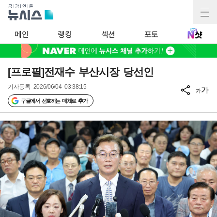
메인
랭킹
섹션
포토
[프로필]전재수 부산시장 당선인
기사등록
2026/06/04 03:38:15
가
가
구글에서 선호하는 매체로 추가