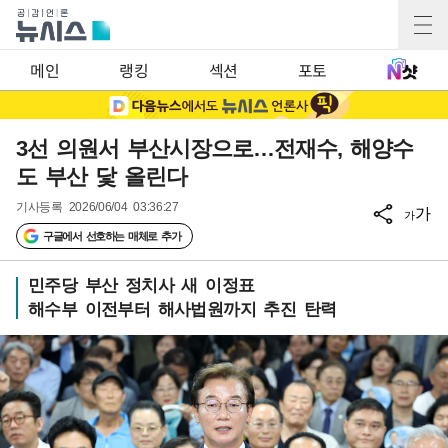
메인
랭킹
섹션
포토
3선 의원서 부산시장으로…전재수, 해양수
도 부산 닻 올린다
기사등록
2026/06/04 03:36:27
가
가
구글에서 선호하는 매체로 추가
민주당 부산 정치사 새 이정표
해수부 이전부터 해사법원까지 추진 탄력