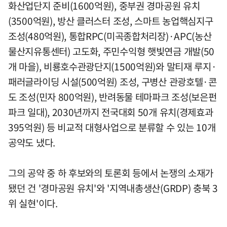
화산업단지 준비(1600억원), 중부권 경마공원 유치
(3500억원), 방산 클러스터 조성, 스마트 농업핵심지구
조성(480억원), 통합RPC(미곡종합처리장)·APC(농산
물산지유통센터) 고도화, 주민수익형 햇빛연금 개발(50
개 마을), 비룡호수관광단지(1500억원)와 말티재 루지·
패러글라이딩 시설(500억원) 조성, 구병산 관광호텔·콘
도 조성(민자 800억원), 반려동물 테마파크 조성(보은펀
파크 일대), 2030년까지 전국대회 50개 유치(경제효과
395억원) 등 비교적 대형사업으로 분류할 수 있는 10개
공약도 냈다.
그의 공약 중 하 후보와의 토론회 등에서 논쟁의 소재가
됐던 건 '경마공원 유치'와 '지역내총생산(GRDP) 충북 3
위 실현'이다.