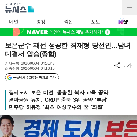
메인
랭킹
섹션
포토
보은군수 재선 성공한 최재형 당선인…남녀
대결서 압승(종합)
기사등록
2026/06/04 04:01:48
가
가
최종수정
2026/06/04 04:13:15
구글에서 선호하는 매체로 추가
경제도시 보은 비전, 촘촘한 복지·교육 공약
경마공원 유치, GRDP 충북 3위 공약 '부담'
민주당 하유정 '최초 여성군수의 꿈 '좌절'