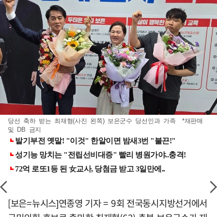
당선 축하 받는 최재형(사진 왼쪽) 보은군수 당선인과 가족 *재판매
및 DB 금지
[보은=뉴시스]연종영 기자 = 9회 전국동시지방선거에서