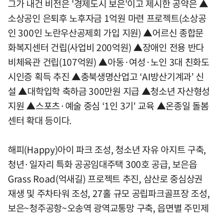
그가 내건 비전은 '경제도시 보은'이고 제시한 공약은 ▲
소상공인 은퇴후 노후자금 1억원 마련 프로젝트(소상공
인 300인 노란우산공제회 가입 지원) ▲어르신 종합문
화복지센터 건립(사업비 200억원) ▲장애인 전용 반다
비체육관 건립(107억원) ▲아동·여성·노인 3대 친화도
시인증 획득 추진 ▲충북생명산업고 ‘AI방산기계과’ 신
설 ▲대학입학 축하금 300만원 지급 ▲청소년 자산형성
지원 ▲스포츠·예술 중심 ‘1인 3기' 교육 ▲온종일 돌봄
센터 확대 등이다.
해피(Happy)아이 파크 조성, 청소년 자유 아지트 구축,
청년·일자리 특화 공공임대주택 300호 공급, 보은읍
Grass Road(억새길) 프로젝트 추진, 삼산로 중심상권
재생 및 주차타워 조성, 27홀 규모 공립파크골프장 조성,
보은~청주공항~오송역 광역교통망 구축, 읍면별 주민제