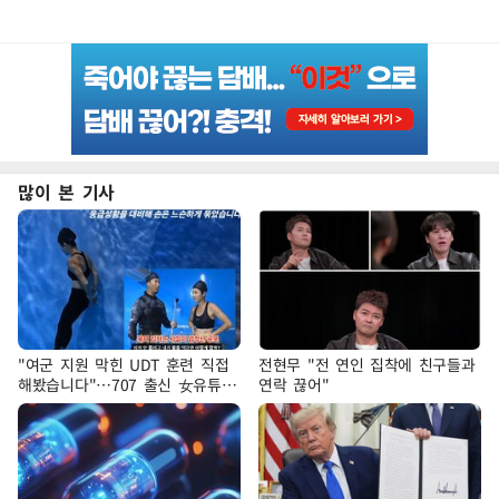
많이 본 기사
"여군 지원 막힌 UDT 훈련 직접
전현무 "전 연인 집착에 친구들과
해봤습니다"…707 출신 女유튜버
연락 끊어"
'완벽 소화'