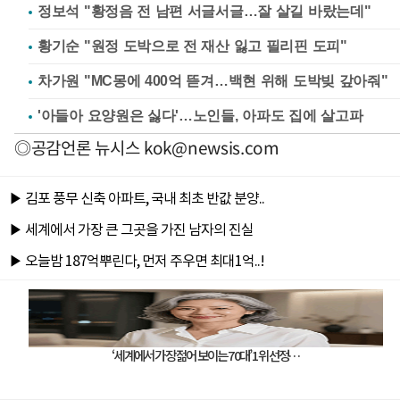
정보석 "황정음 전 남편 서글서글…잘 살길 바랐는데"
황기순 "원정 도박으로 전 재산 잃고 필리핀 도피"
차가원 "MC몽에 400억 뜯겨…백현 위해 도박빚 갚아줘"
'아들아 요양원은 싫다'…노인들, 아파도 집에 살고파
◎공감언론 뉴시스
kok@newsis.com