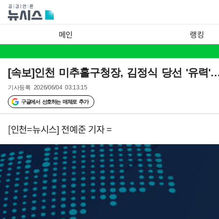
메인
랭킹
[속보]인천 미추홀구청장, 김정식 당선 '유력'…52
기사등록
2026/06/04 03:13:15
구글에서 선호하는 매체로 추가
[인천=뉴시스] 전예준 기자 =