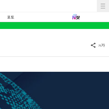
포토
가
가