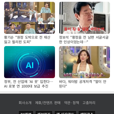
황기순 "원정 도박으로 전 재산
정보석 "황정음 전 남편 서글서글
잃고 필리핀 도피"
한 인상이었는데…"
정부, 전 산업에 'AI 옷' 입힌다…
바다, 워터밤 공개저격 "말이 안
AI 로봇 연 1000대 보급 추진
된다"
회사소개
제휴/컨텐츠 판매
약관·정책
고충처리