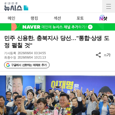
메인
랭킹
섹션
포토
민주 신용한, 충북지사 당선…"통합·상생 도
정 펼칠 것"
기사등록
2026/06/04 03:34:55
가
가
최종수정
2026/06/04 10:21:13
구글에서 선호하는 매체로 추가