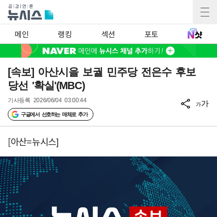
메인
랭킹
섹션
포토
[속보] 아산시을 보궐 민주당 전은수 후보
당선 '확실'(MBC)
기사등록
2026/06/04 03:00:44
가
가
구글에서 선호하는 매체로 추가
[아산=뉴시스]