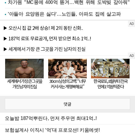
차가원 "MC몽에 400억 뜯겨…백현 위해 도박빚 갚아줘"
'아들아 요양원은 싫다'…노인들, 아파도 집에 살고파
댓글