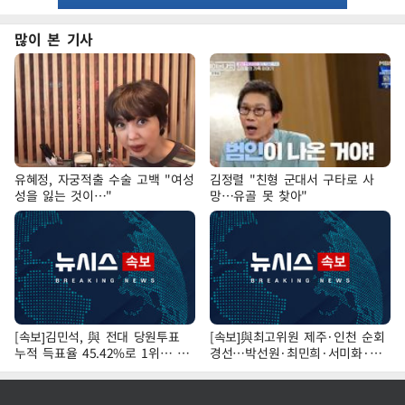
많이 본 기사
유혜정, 자궁적출 수술 고백 "여성
김정렬 "친형 군대서 구타로 사
성을 잃는 것이…"
망…유골 못 찾아"
[속보]김민석, 與 전대 당원투표
[속보]與최고위원 제주·인천 순회
누적 득표율 45.42%로 1위… 정
경선…박선원·최민희·서미화·한
청래 44.56%
민수·김용 순