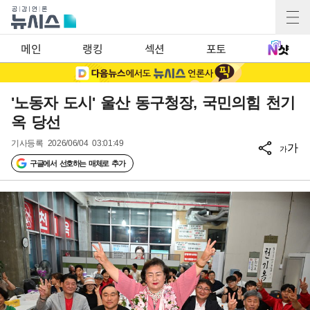
메인
랭킹
섹션
포토
'노동자 도시' 울산 동구청장, 국민의힘 천기
옥 당선
기사등록
2026/06/04 03:01:49
가
가
구글에서 선호하는 매체로 추가