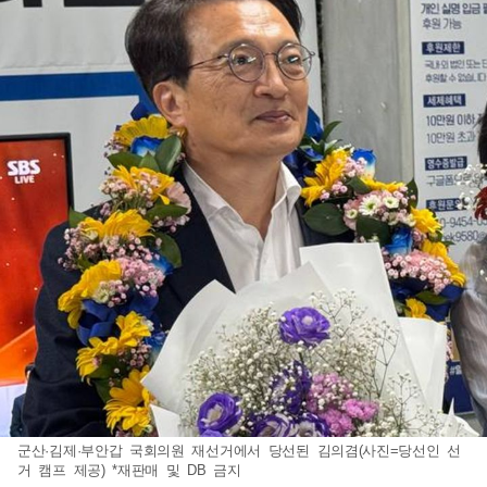
군산·김제·부안갑 국회의원 재선거에서 당선된 김의겸(사진=당선인 선
거 캠프 제공) *재판매 및 DB 금지