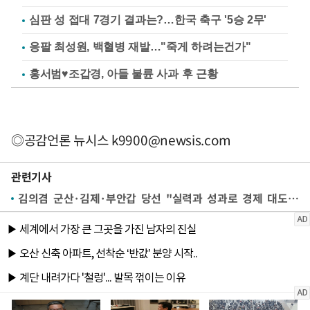
심판 성 접대 7경기 결과는?…한국 축구 '5승 2무'
응팔 최성원, 백혈병 재발…"죽게 하려는건가"
홍서범♥조갑경, 아들 불륜 사과 후 근황
◎공감언론 뉴시스
k9900@newsis.com
관련기사
김의겸 군산·김제·부안갑 당선 "실력과 성과로 경제 대도약 이끌겠다"