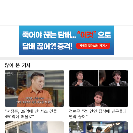
많이 본 기사
"서장훈, 28억에 산 서초 건물
전현무 "전 연인 집착에 친구들과
450억에 매물로"
연락 끊어"