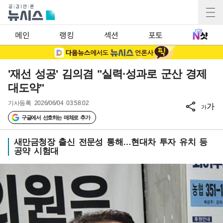
메인
랭킹
섹션
포토
'재선 성공' 김의겸 "실력·성과로 군산 경제
대도약"
기사등록
2026/06/04 03:58:02
가
가
구글에서 선호하는 매체로 추가
새만금청장 출신 전문성 통해…현대차 투자 유치 등
공약 시험대