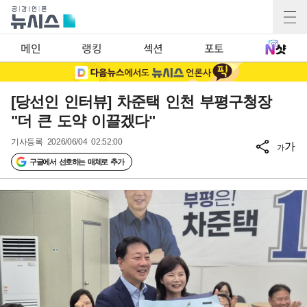
메인
랭킹
섹션
포토
[당선인 인터뷰] 차준택 인천 부평구청장
"더 큰 도약 이끌겠다"
기사등록
2026/06/04 02:52:00
가
가
구글에서 선호하는 매체로 추가