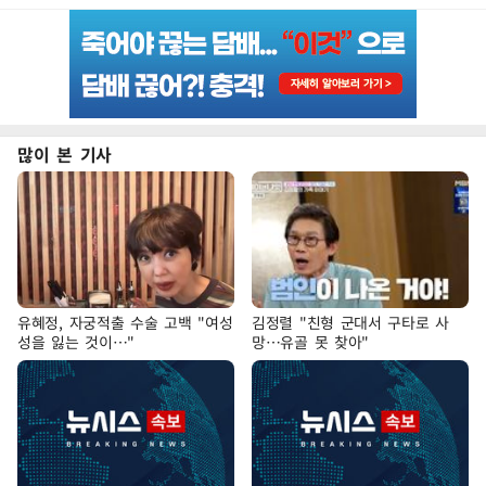
많이 본 기사
유혜정, 자궁적출 수술 고백 "여성
김정렬 "친형 군대서 구타로 사
성을 잃는 것이…"
망…유골 못 찾아"