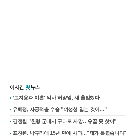
이시간
핫
뉴스
'고지용과 이혼' 의사 허양임, 새 출발했다
유혜정, 자궁적출 수술 "여성성 잃는 것이…"
김정렬 "친형 군대서 구타로 사망…유골 못 찾아"
표창원, 남규리에 15년 만에 사과…"제가 틀렸습니다"