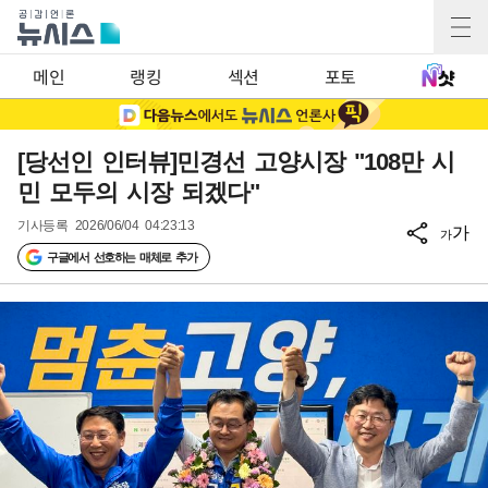
메인
랭킹
섹션
포토
[당선인 인터뷰]민경선 고양시장 "108만 시
민 모두의 시장 되겠다"
기사등록
2026/06/04 04:23:13
가
가
구글에서 선호하는 매체로 추가