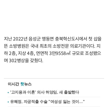
지난 2022년 음성군 맹동면 충북혁신도시에서 첫 삽을
뜬 소방병원은 국내 최초의 소방전문 의료기관이다. 지
하 2층, 지상 4층, 연면적 3만9558㎡ 규모로 조성됐으
며 302병상을 갖췄다.
이시간
핫
뉴스
'고지용과 이혼' 의사 허양임, 새 출발했다
유혜정, 자궁적출 수술 "여성성 잃는 것이…"