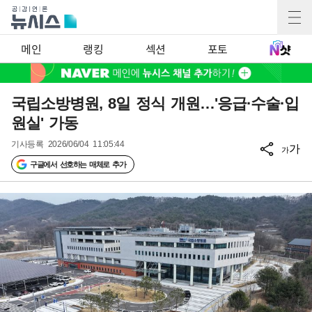
메인
랭킹
섹션
포토
국립소방병원, 8일 정식 개원…'응급·수술·입
원실' 가동
기사등록
2026/06/04 11:05:44
가
가
구글에서 선호하는 매체로 추가