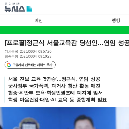
메인
랭킹
[프로필]정근식 서울교육감 당선인…연임 성
기사등록
2026/06/04 08:57:30
최종수정
2026/06/04 09:10:23
구글에서 선호하는 매체로 추가
서울 진보 교육 '5연승'…정근식, 연임 성공
군사정부 국가폭력, 과거사 청산 활동 매진
혐중·위안부 모욕·학생인권조례 폐지에 맞서
학생 마음건강·대입·AI 교육 등 종합계획 발표