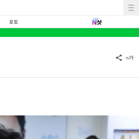
포토
가
가