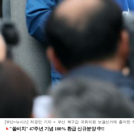
[부산=뉴시스] 하경민 기자 = 부산 북구갑 국회의원 보궐선거에 출마한 하