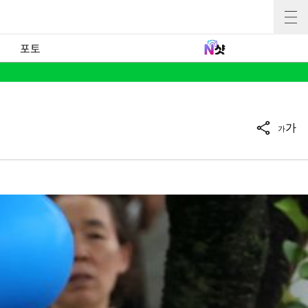
포토
가
가