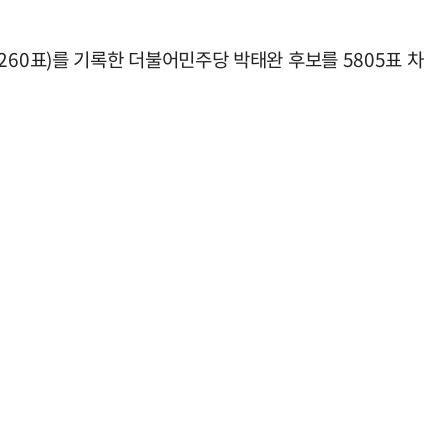
만2260표)를 기록한 더불어민주당 박태완 후보를 5805표 차