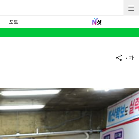
포토
가
가