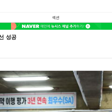
섹션
선 성공