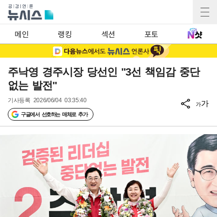
메인
랭킹
섹션
포토
주낙영 경주시장 당선인 "3선 책임감 중단
없는 발전"
기사등록
2026/06/04 03:35:40
가
가
구글에서 선호하는 매체로 추가