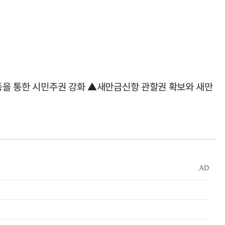
가동을 통한 시민주권 강화 ▲새만금신항 관할권 확보와 새만