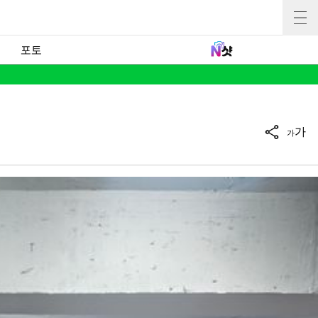
포토
가
가