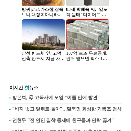
이시간
핫
뉴스
방은희, 母 고독사에 오열 "이틀 만에 발견"
"바지 벗고 앞뒤로 돌아"…탈북민 회상한 기쁨조 검사
전현무 "전 연인 집착·통제에 친구들과 연락 끊겨"