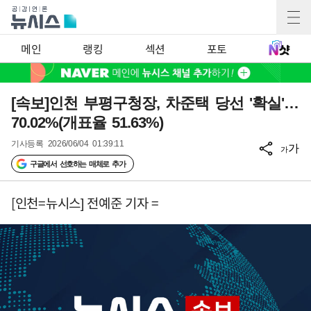
메인
랭킹
섹션
포토
[속보]인천 부평구청장, 차준택 당선 '확실'…
70.02%(개표율 51.63%)
기사등록
2026/06/04 01:39:11
가
가
구글에서 선호하는 매체로 추가
[인천=뉴시스] 전예준 기자 =