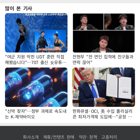
많이 본 기사
"여군 지원 막힌 UDT 훈련 직접
전현무 "전 연인 집착에 친구들과
해봤습니다"…707 출신 女유튜버
연락 끊어"
'완벽 소화'
"신약 찾자"…정부 과제로 속도내
한화큐셀·OCI, 美 수입 폴리실리
는 K-제약바이오
콘 최저가격제 도입에…"공정 경
쟁·수익성 개선 환영"
회사소개
제휴/컨텐츠 판매
약관·정책
고충처리