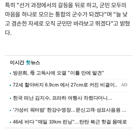
특히 "선거 과정에서의 갈등을 뒤로 하고, 군민 모두의
마음을 하나로 모으는 통합의 군수가 되겠다"며 "늘 낮
고 겸손한 자세로 오직 군민만 바라보고 뛰겠다"고 밝혔
다.
이시간
핫
뉴스
방은희, 母 고독사에 오열 "이틀 만에 발견"
한국 떠난 김지수, 프라하 여행사 차렸다더니…
'가성비 워터밤' 한강수영장…문신고객·성묘사음원 민원
46세 바다 "매일 10km 런닝"…탄탄 복근 핫걸 몸매로