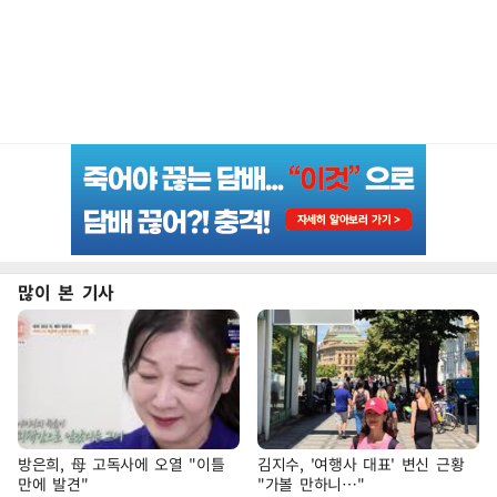
많이 본 기사
방은희, 母 고독사에 오열 "이틀
김지수, '여행사 대표' 변신 근황
만에 발견"
"가볼 만하니…"