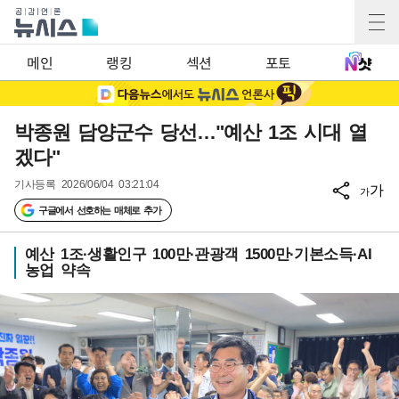
메인
랭킹
섹션
포토
박종원 담양군수 당선…"예산 1조 시대 열
겠다"
기사등록
2026/06/04 03:21:04
가
가
구글에서 선호하는 매체로 추가
예산 1조·생활인구 100만·관광객 1500만·기본소득·AI
농업 약속