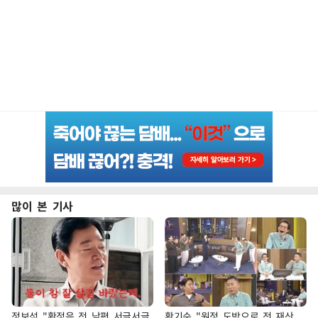
많이 본 기사
정보석 "황정음 전 남편 서글서글
황기순 "원정 도박으로 전 재산