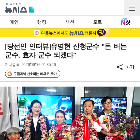
메인
랭킹
섹션
포토
[당선인 인터뷰]유명현 산청군수 "돈 버는
군수, 효자 군수 되겠다"
기사등록
2026/06/04 01:35:26
가
가
구글에서 선호하는 매체로 추가