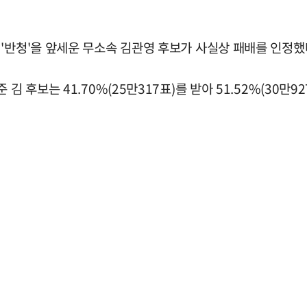
'반청'을 앞세운 무소속 김관영 후보가 사실상 패배를 인정했
김 후보는 41.70%(25만317표)를 받아 51.52%(30만9