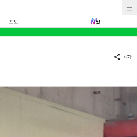
포토
가
가